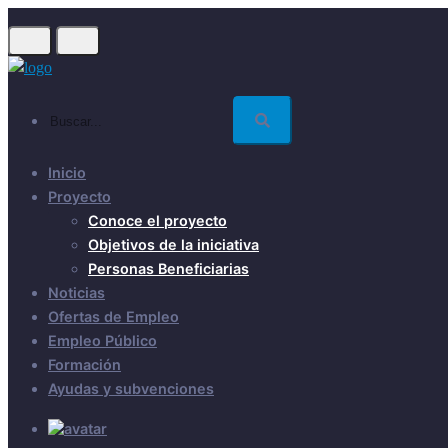
Skip
to
main
content
Buscar...
Inicio
Proyecto
Conoce el proyecto
Objetivos de la iniciativa
Personas Beneficiarias
Noticias
Ofertas de Empleo
Empleo Público
Formación
Ayudas y subvenciones