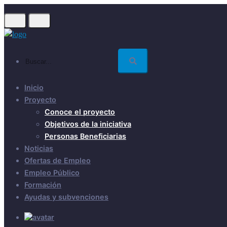
Skip
to
main
content
Buscar...
Inicio
Proyecto
Conoce el proyecto
Objetivos de la iniciativa
Personas Beneficiarias
Noticias
Ofertas de Empleo
Empleo Público
Formación
Ayudas y subvenciones