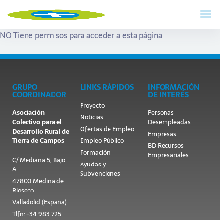
NO Tiene permisos para acceder a esta página
GRUPO
LINKS RÁPIDOS
INFORMACIÓN
COORDINADOR
DE INTERÉS
Proyecto
Asociación
Personas
Noticias
Colectivo para el
Desempleadas
Ofertas de Empleo
Desarrollo Rural de
Empresas
Tierra de Campos
Empleo Público
BD Recursos
Formación
Empresariales
C/ Mediana 5, Bajo
Ayudas y
A
Subvenciones
47800 Medina de
Rioseco
Valladolid (España)
Tlfn: +34 983 725