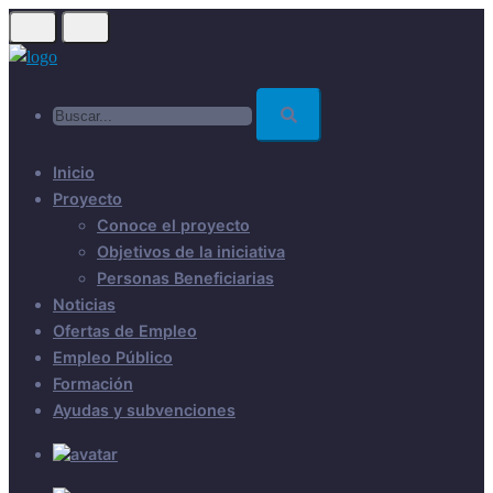
Skip
to
main
Buscar...
content
Inicio
Proyecto
Conoce el proyecto
Objetivos de la iniciativa
Personas Beneficiarias
Noticias
Ofertas de Empleo
Empleo Público
Formación
Ayudas y subvenciones