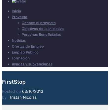
Inicio
Proyecto
Conoce el proyecto
Objetivos de la iniciativa
Personas Beneficiarias
Noticias
Ofertas de Empleo
Empleo Público
Formación
Ayudas y subvenciones
FirstStop
Posted on
03/10/2013
by
Tristan Nicolás