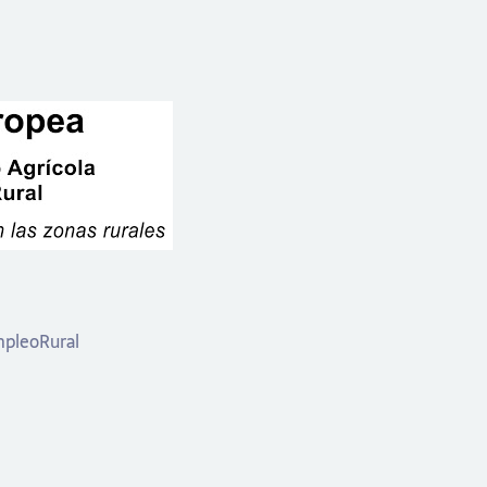
mpleoRural
sión
E intenta de nuevo