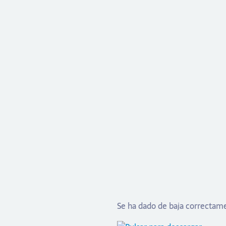
Ingrese a su cue
Dirección de correo el
Contraseña:
¿Has olvidado tu contra
Guardar contraseña
Se ha dado de baja correctam