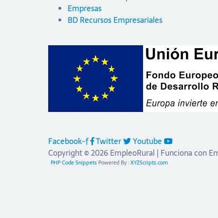
Empresas
BD Recursos Empresariales
Facebook-f
Twitter
Youtube
Copyright © 2026 EmpleoRural | Funciona con E
PHP Code Snippets
Powered By :
XYZScripts.com
 'candidato' para solicitar este trabajo.
Click aquí para
cerrar se