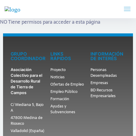
NO Tiene permisos para acceder a esta página
GRUPO
LINKS
INFORMACIÓN
COORDINADOR
RÁPIDOS
DE INTERÉS
Proyecto
Personas
Asociación
Desempleadas
Colectivo para el
Noticias
Desarrollo Rural
Empresas
Ofertas de Empleo
de Tierra de
BD Recursos
Empleo Público
Campos
Empresariales
Formación
C/ Mediana 5, Bajo
Ayudas y
A
Subvenciones
47800 Medina de
Rioseco
Valladolid (España)