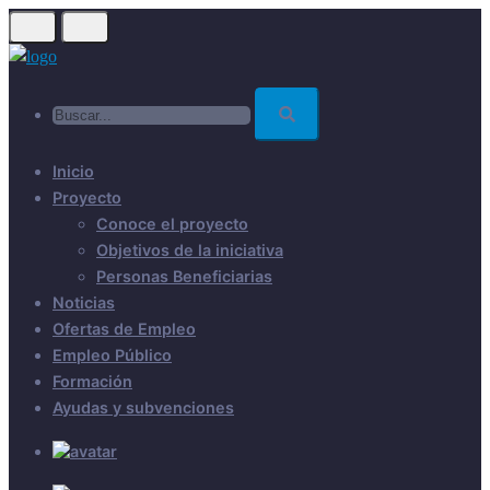
Skip
to
main
Buscar...
content
Inicio
Proyecto
Conoce el proyecto
Objetivos de la iniciativa
Personas Beneficiarias
Noticias
Ofertas de Empleo
Empleo Público
Formación
Ayudas y subvenciones