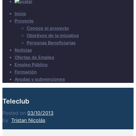
Inicio
Proyecto
Conoce el proyecto
Objetivos de la iniciativa
Personas Beneficiarias
Noticias
Ofertas de Empleo
Empleo Público
Formación
Ayudas y subvenciones
Teleclub
Posted on
03/10/2013
by
Tristan Nicolás