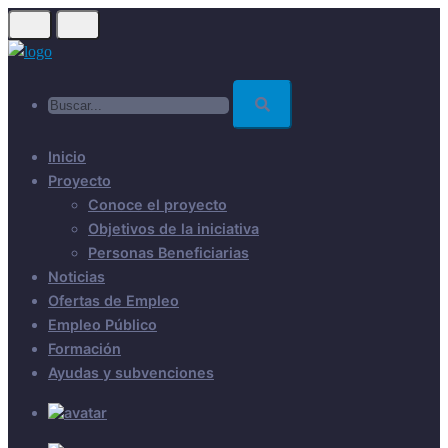
Skip
to
main
Buscar...
content
Inicio
Proyecto
Conoce el proyecto
Objetivos de la iniciativa
Personas Beneficiarias
Noticias
Ofertas de Empleo
Empleo Público
Formación
Ayudas y subvenciones