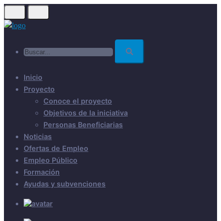
Skip
to
main
Buscar...
content
Inicio
Proyecto
Conoce el proyecto
Objetivos de la iniciativa
Personas Beneficiarias
Noticias
Ofertas de Empleo
Empleo Público
Formación
Ayudas y subvenciones