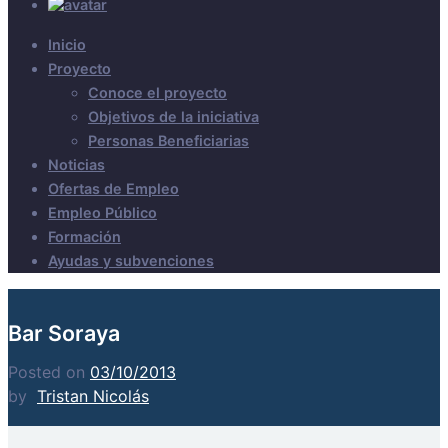
Inicio
Proyecto
Conoce el proyecto
Objetivos de la iniciativa
Personas Beneficiarias
Noticias
Ofertas de Empleo
Empleo Público
Formación
Ayudas y subvenciones
Bar Soraya
Posted on
03/10/2013
by
Tristan Nicolás