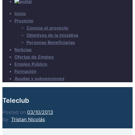
Inicio
Proyecto
Conoce el proyecto
Objetivos de la iniciativa
Personas Beneficiarias
Noticias
Ofertas de Empleo
Empleo Público
Formación
Ayudas y subvenciones
Teleclub
Posted on
03/10/2013
by
Tristan Nicolás