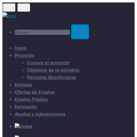
Skip
to
main
Buscar...
content
Inicio
Proyecto
Conoce el proyecto
Objetivos de la iniciativa
Personas Beneficiarias
Noticias
Ofertas de Empleo
Empleo Público
Formación
Ayudas y subvenciones