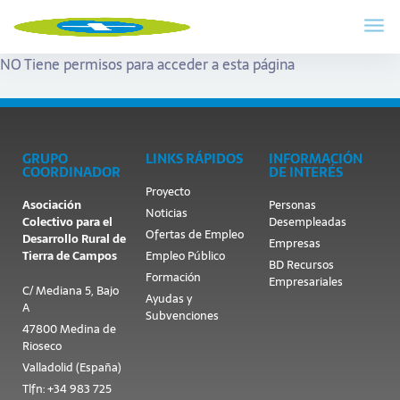
NO Tiene permisos para acceder a esta página
GRUPO
LINKS RÁPIDOS
INFORMACIÓN
COORDINADOR
DE INTERÉS
Proyecto
Asociación
Personas
Noticias
Colectivo para el
Desempleadas
Ofertas de Empleo
Desarrollo Rural de
Empresas
Tierra de Campos
Empleo Público
BD Recursos
Formación
Empresariales
C/ Mediana 5, Bajo
Ayudas y
A
Subvenciones
47800 Medina de
Rioseco
Valladolid (España)
Tlfn: +34 983 725