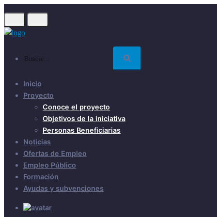
Skip
to
main
content
Buscar...
Inicio
Proyecto
Conoce el proyecto
Objetivos de la iniciativa
Personas Beneficiarias
Noticias
Ofertas de Empleo
Empleo Público
Formación
Ayudas y subvenciones