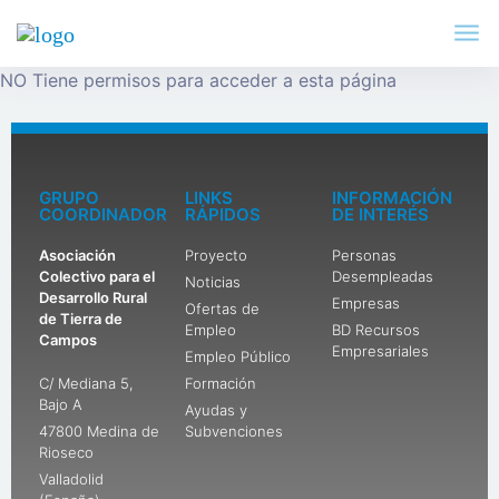
NO Tiene permisos para acceder a esta página
GRUPO
LINKS
INFORMACIÓN
COORDINADOR
RÁPIDOS
DE INTERÉS
Asociación
Proyecto
Personas
Colectivo para el
Desempleadas
Noticias
Desarrollo Rural
Empresas
Ofertas de
de Tierra de
Empleo
BD Recursos
Campos
Empresariales
Empleo Público
C/ Mediana 5,
Formación
Bajo A
Ayudas y
47800 Medina de
Subvenciones
Rioseco
Valladolid