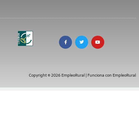
Copyright © 2026 EmpleoRural | Funciona con EmpleoRural