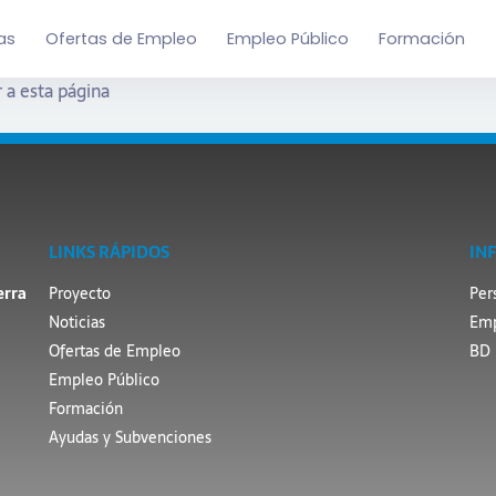
as
Ofertas de Empleo
Empleo Público
Formación
 a esta página
LINKS RÁPIDOS
IN
erra
Proyecto
Per
Noticias
Emp
Ofertas de Empleo
BD 
Empleo Público
Formación
Ayudas y Subvenciones