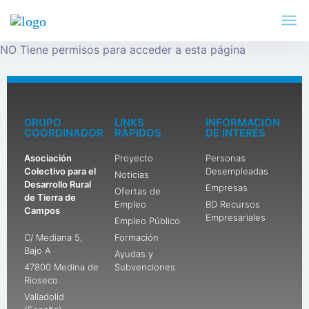
NO Tiene permisos para acceder a esta página
GRUPO
LINKS
INFORMACIÓN
COORDINADOR
RÁPIDOS
DE INTERÉS
Asociación
Proyecto
Personas
Colectivo para el
Desempleadas
Noticias
Desarrollo Rural
Empresas
Ofertas de
de Tierra de
Empleo
BD Recursos
Campos
Empresariales
Empleo Público
C/ Mediana 5,
Formación
Bajo A
Ayudas y
47800 Medina de
Subvenciones
Rioseco
Valladolid