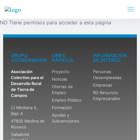
NO Tiene permisos para acceder a esta página
GRUPO
LINKS
INFORMACIÓN
COORDINADOR
RÁPIDOS
DE INTERÉS
Asociación
Proyecto
Personas
Colectivo para el
Desempleadas
Noticias
Desarrollo Rural
Empresas
Ofertas de
de Tierra de
Empleo
BD Recursos
Campos
Empresariales
Empleo Público
C/ Mediana 5,
Formación
Bajo A
Ayudas y
47800 Medina de
Subvenciones
Rioseco
Valladolid