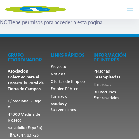
NO Tiene permisos para acceder a esta página
GRUPO
LINKS RÁPIDOS
INFORMACIÓN
COORDINADOR
DE INTERÉS
Proyecto
Asociación
Personas
Noticias
Colectivo para el
Desempleadas
Ofertas de Empleo
Desarrollo Rural de
Empresas
Tierra de Campos
Empleo Público
BD Recursos
Formación
Empresariales
C/ Mediana 5, Bajo
Ayudas y
A
Subvenciones
47800 Medina de
Rioseco
Valladolid (España)
Tlfn: +34 983 725