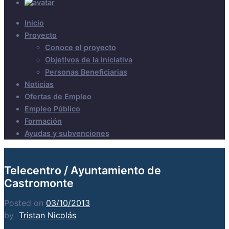
Inicio
Proyecto
Conoce el proyecto
Objetivos de la iniciativa
Personas Beneficiarias
Noticias
Ofertas de Empleo
Empleo Público
Formación
Ayudas y subvenciones
Telecentro / Ayuntamiento de
Castromonte
Posted on
03/10/2013
by
Tristan Nicolás