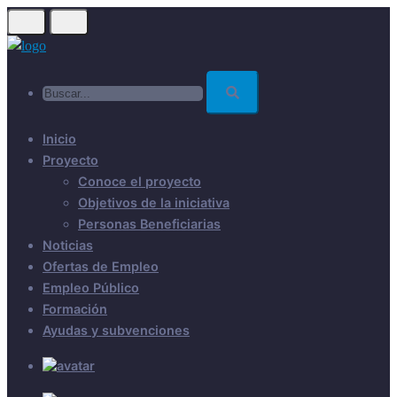
Skip
to
main
Buscar...
content
Inicio
Proyecto
Conoce el proyecto
Objetivos de la iniciativa
Personas Beneficiarias
Noticias
Ofertas de Empleo
Empleo Público
Formación
Ayudas y subvenciones