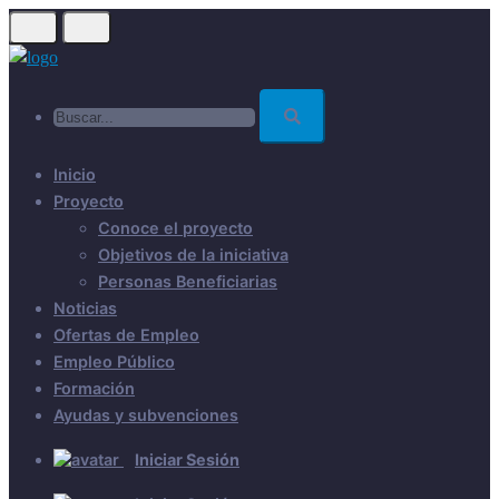
Skip
to
main
Buscar...
content
Inicio
Proyecto
Conoce el proyecto
Objetivos de la iniciativa
Personas Beneficiarias
Noticias
Ofertas de Empleo
Empleo Público
Formación
Ayudas y subvenciones
Iniciar Sesión