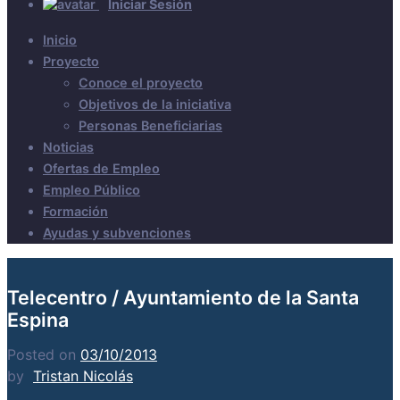
Iniciar Sesión
Inicio
Proyecto
Conoce el proyecto
Objetivos de la iniciativa
Personas Beneficiarias
Noticias
Ofertas de Empleo
Empleo Público
Formación
Ayudas y subvenciones
Telecentro / Ayuntamiento de la Santa
Espina
Posted on
03/10/2013
by
Tristan Nicolás