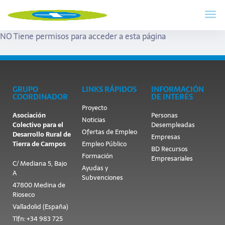
NO Tiene permisos para acceder a esta página
GRUPO
LINKS RÁPIDOS
INFORMACIÓN
COORDINADOR
DE INTERÉS
Proyecto
Asociación
Personas
Noticias
Colectivo para el
Desempleadas
Ofertas de Empleo
Desarrollo Rural de
Empresas
Tierra de Campos
Empleo Público
BD Recursos
Formación
Empresariales
C/ Mediana 5, Bajo
Ayudas y
A
Subvenciones
47800 Medina de
Rioseco
Valladolid (España)
Tlfn: +34 983 725