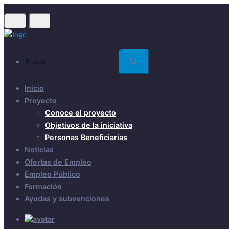
Skip
to
main
content
Buscar...
Inicio
Proyecto
Conoce el proyecto
Objetivos de la iniciativa
Personas Beneficiarias
Noticias
Ofertas de Empleo
Empleo Público
Formación
Ayudas y subvenciones