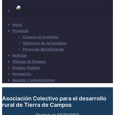
Inicio
Proyecto
Conoce el proyecto
Objetivos de la iniciativa
Personas Beneficiarias
Noticias
Ofertas de Empleo
Empleo Público
Formación
Ayudas y subvenciones
Asociación Colectivo para el desarrollo
rural de Tierra de Campos
Posted on
03/10/2013