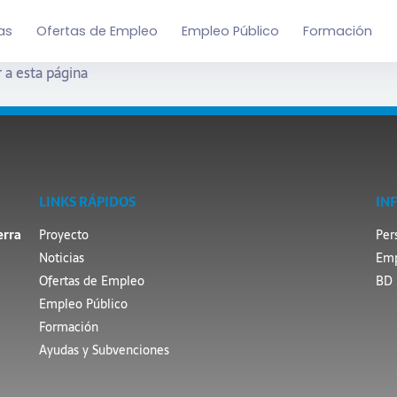
as
Ofertas de Empleo
Empleo Público
Formación
 a esta página
LINKS RÁPIDOS
IN
erra
Proyecto
Per
Noticias
Emp
Ofertas de Empleo
BD 
Empleo Público
Formación
Ayudas y Subvenciones