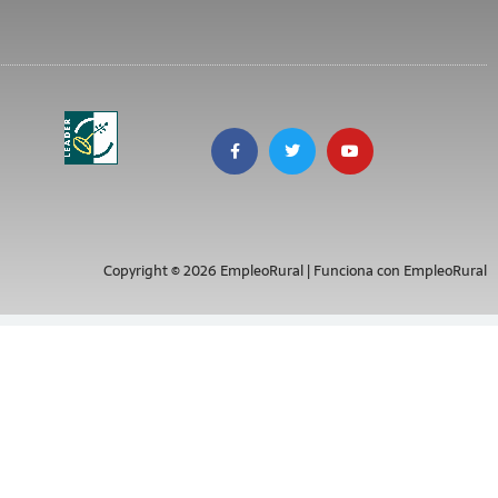
Copyright © 2026 EmpleoRural | Funciona con EmpleoRural