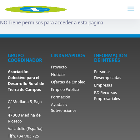
NO Tiene permisos para acceder a esta página
GRUPO
LINKS RÁPIDOS
INFORMACIÓN
COORDINADOR
DE INTERÉS
Proyecto
Asociación
Personas
Noticias
Colectivo para el
Desempleadas
Ofertas de Empleo
Desarrollo Rural de
Empresas
Tierra de Campos
Empleo Público
BD Recursos
Formación
Empresariales
C/ Mediana 5, Bajo
Ayudas y
A
Subvenciones
47800 Medina de
Rioseco
Valladolid (España)
Tlfn: +34 983 725