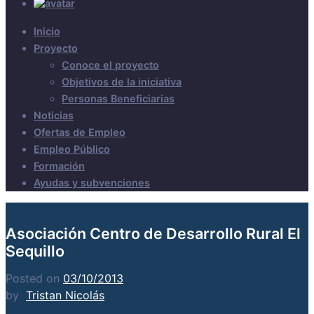
Inicio
Proyecto
Conoce el proyecto
Objetivos de la iniciativa
Personas Beneficiarias
Noticias
Ofertas de Empleo
Empleo Público
Formación
Ayudas y subvenciones
Asociación Centro de Desarrollo Rural El
Sequillo
Posted on
03/10/2013
by
Tristan Nicolás