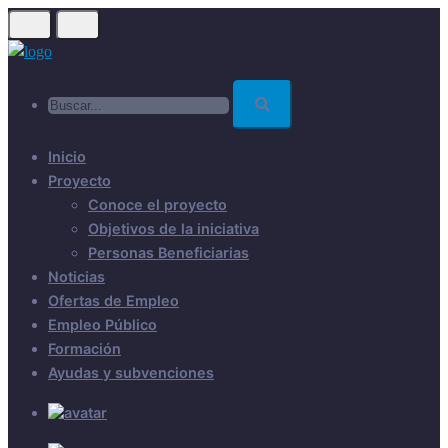
Skip
to
main
Buscar...
content
Inicio
Proyecto
Conoce el proyecto
Objetivos de la iniciativa
Personas Beneficiarias
Noticias
Ofertas de Empleo
Empleo Público
Formación
Ayudas y subvenciones