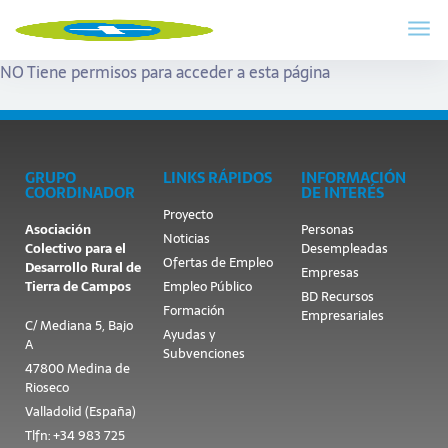
NO Tiene permisos para acceder a esta página
GRUPO
LINKS RÁPIDOS
INFORMACIÓN
COORDINADOR
DE INTERÉS
Proyecto
Asociación
Personas
Noticias
Colectivo para el
Desempleadas
Ofertas de Empleo
Desarrollo Rural de
Empresas
Tierra de Campos
Empleo Público
BD Recursos
Formación
Empresariales
C/ Mediana 5, Bajo
Ayudas y
A
Subvenciones
47800 Medina de
Rioseco
Valladolid (España)
Tlfn: +34 983 725