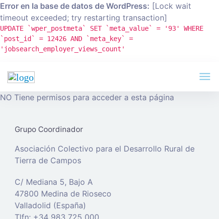
Error en la base de datos de WordPress:
[Lock wait
timeout exceeded; try restarting transaction]
UPDATE `wper_postmeta` SET `meta_value` = '93' WHERE
`post_id` = 12426 AND `meta_key` =
'jobsearch_employer_views_count'
NO Tiene permisos para acceder a esta página
Grupo Coordinador
Asociación Colectivo para el Desarrollo Rural de
Tierra de Campos
C/ Mediana 5, Bajo A
47800 Medina de Rioseco
Valladolid (España)
Tlfn: +34 983 725 000