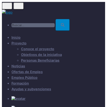
Skip
to
main
Buscar...
content
Inicio
Proyecto
Conoce el proyecto
Objetivos de la iniciativa
Personas Beneficiarias
Noticias
Ofertas de Empleo
Empleo Público
Formación
Ayudas y subvenciones