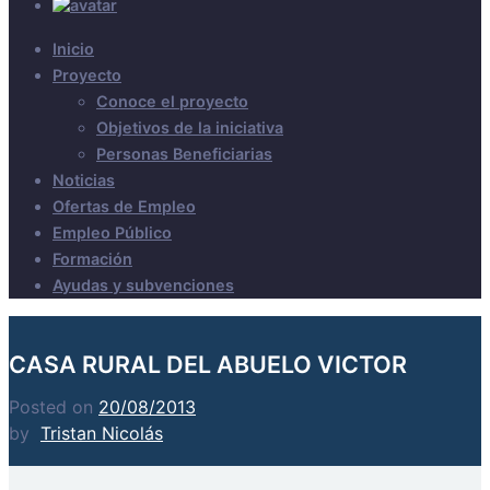
Inicio
Proyecto
Conoce el proyecto
Objetivos de la iniciativa
Personas Beneficiarias
Noticias
Ofertas de Empleo
Empleo Público
Formación
Ayudas y subvenciones
CASA RURAL DEL ABUELO VICTOR
Posted on
20/08/2013
by
Tristan Nicolás