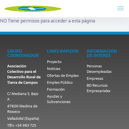
NO Tiene permisos para acceder a esta página
GRUPO
LINKS RÁPIDOS
INFORMACIÓN
COORDINADOR
DE INTERÉS
Proyecto
Asociación
Personas
Noticias
Colectivo para el
Desempleadas
Ofertas de Empleo
Desarrollo Rural de
Empresas
Tierra de Campos
Empleo Público
BD Recursos
Formación
Empresariales
C/ Mediana 5, Bajo
Ayudas y
A
Subvenciones
47800 Medina de
Rioseco
Valladolid (España)
Tlfn: +34 983 725