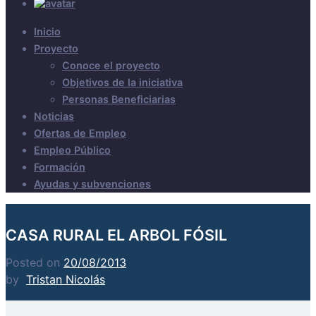
Inicio
Proyecto
Conoce el proyecto
Objetivos de la iniciativa
Personas Beneficiarias
Noticias
Ofertas de Empleo
Empleo Público
Formación
Ayudas y subvenciones
CASA RURAL EL ARBOL FÓSIL
Posted on
20/08/2013
by
Tristan Nicolás