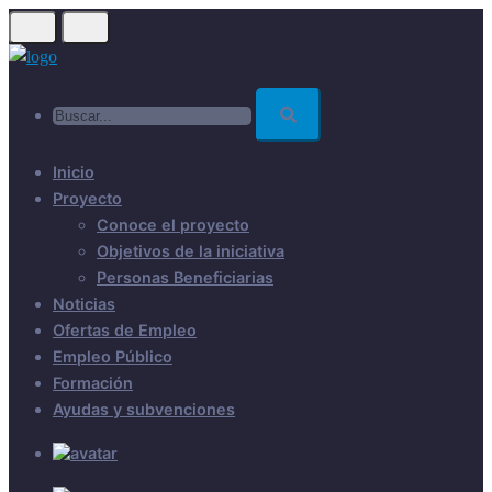
Skip
to
main
Buscar...
content
Inicio
Proyecto
Conoce el proyecto
Objetivos de la iniciativa
Personas Beneficiarias
Noticias
Ofertas de Empleo
Empleo Público
Formación
Ayudas y subvenciones