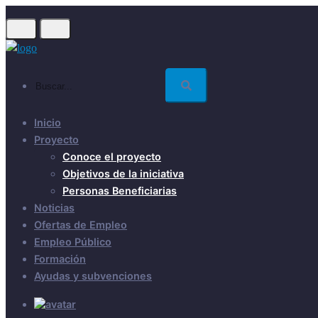
Skip
to
main
content
Buscar...
Inicio
Proyecto
Conoce el proyecto
Objetivos de la iniciativa
Personas Beneficiarias
Noticias
Ofertas de Empleo
Empleo Público
Formación
Ayudas y subvenciones