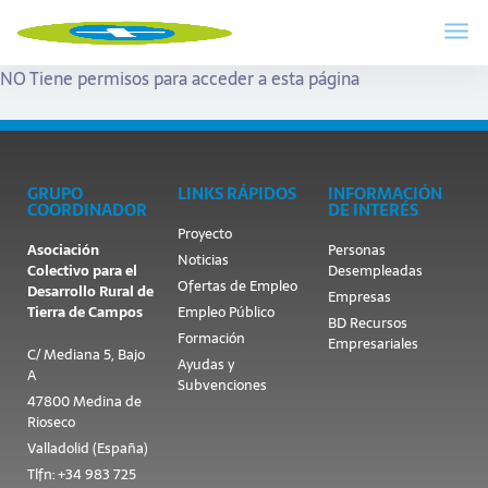
NO Tiene permisos para acceder a esta página
GRUPO
LINKS RÁPIDOS
INFORMACIÓN
COORDINADOR
DE INTERÉS
Proyecto
Asociación
Personas
Noticias
Colectivo para el
Desempleadas
Ofertas de Empleo
Desarrollo Rural de
Empresas
Tierra de Campos
Empleo Público
BD Recursos
Formación
Empresariales
C/ Mediana 5, Bajo
Ayudas y
A
Subvenciones
47800 Medina de
Rioseco
Valladolid (España)
Tlfn: +34 983 725