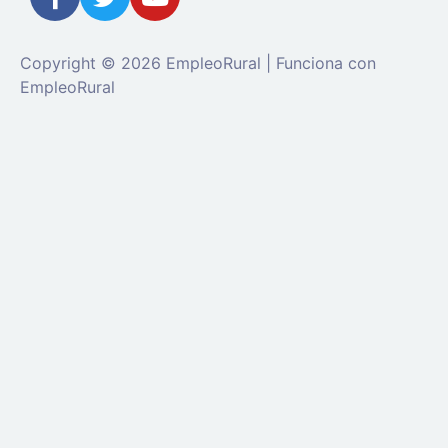
Copyright © 2026 EmpleoRural | Funciona con
EmpleoRural
Se requiere inicio de sesión de 'candidato' para
solicitar este trabajo.
Click aquí para
cerrar sesión
E
intenta de nuevo
Ingrese a su cuenta
Dirección de correo electrónico:
Contraseña: