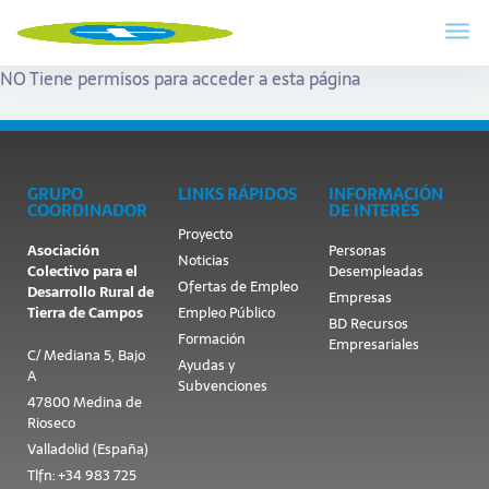
NO Tiene permisos para acceder a esta página
GRUPO
LINKS RÁPIDOS
INFORMACIÓN
COORDINADOR
DE INTERÉS
Proyecto
Asociación
Personas
Noticias
Colectivo para el
Desempleadas
Ofertas de Empleo
Desarrollo Rural de
Empresas
Tierra de Campos
Empleo Público
BD Recursos
Formación
Empresariales
C/ Mediana 5, Bajo
Ayudas y
A
Subvenciones
47800 Medina de
Rioseco
Valladolid (España)
Tlfn: +34 983 725