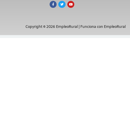
Copyright © 2026 EmpleoRural | Funciona con EmpleoRural