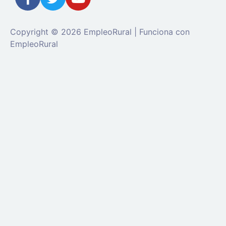
Copyright © 2026 EmpleoRural | Funciona con
EmpleoRural
Se requiere inicio de sesión de 'candidato' para
solicitar este trabajo.
Click aquí para
cerrar sesión
E
intenta de nuevo
Ingrese a su cuenta
Dirección de correo electrónico:
Contraseña: