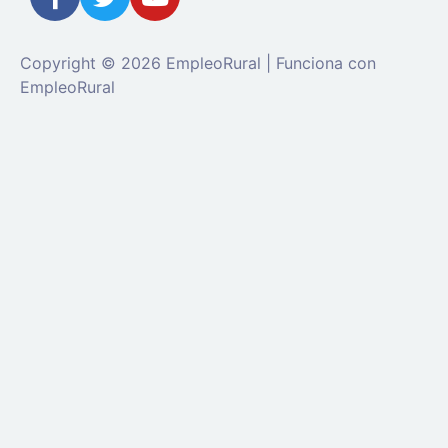
Copyright © 2026 EmpleoRural | Funciona con
EmpleoRural
Se requiere inicio de sesión de 'candidato' para
solicitar este trabajo.
Click aquí para
cerrar sesión
E
intenta de nuevo
Ingrese a su cuenta
Dirección de correo electrónico:
Contraseña: