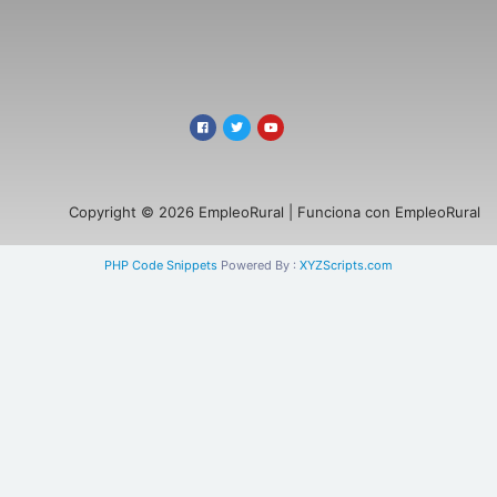
Copyright © 2026 EmpleoRural | Funciona con EmpleoRural
PHP Code Snippets
Powered By :
XYZScripts.com
Se requiere inicio de sesión de 'candidato'
para solicitar este trabajo.
Click aquí para
cerrar sesión
E intenta de nuevo