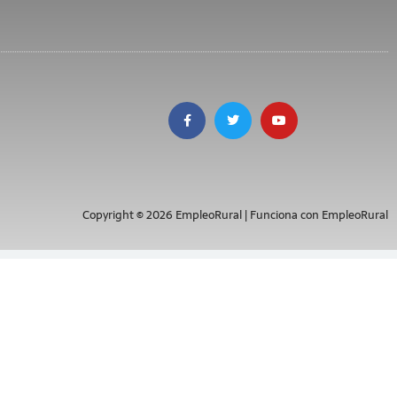
Copyright © 2026 EmpleoRural | Funciona con EmpleoRural