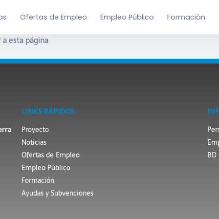
as
Ofertas de Empleo
Empleo Público
Formación
 a esta página
LINKS RÁPIDOS
IN
erra
Proyecto
Per
Noticias
Emp
Ofertas de Empleo
BD 
Empleo Público
Formación
Ayudas y Subvenciones