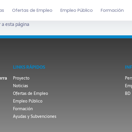
as
Ofertas de Empleo
Empleo Público
Formación
 a esta página
LINKS RÁPIDOS
IN
erra
Proyecto
Per
Noticias
Emp
Ofertas de Empleo
BD 
Empleo Público
Formación
Ayudas y Subvenciones