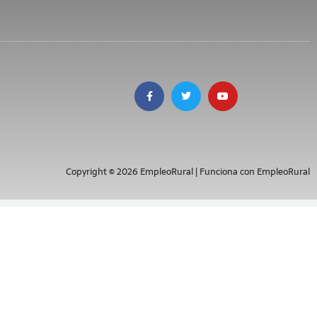
Copyright © 2026 EmpleoRural | Funciona con EmpleoRural