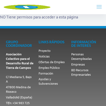
NO Tiene permisos para acceder a esta página
GRUPO
LINKS RÁPIDOS
INFORMACIÓN
COORDINADOR
DE INTERÉS
Proyecto
Asociación
Personas
Noticias
Colectivo para el
Desempleadas
Ofertas de Empleo
Desarrollo Rural de
Empresas
Tierra de Campos
Empleo Público
BD Recursos
Formación
Empresariales
C/ Mediana 5, Bajo
Ayudas y
A
Subvenciones
47800 Medina de
Rioseco
Valladolid (España)
Tlfn: +34 983 725