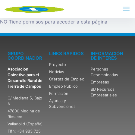
NO Tiene permisos para acceder a esta página
GRUPO
LINKS RÁPIDOS
INFORMACIÓN
COORDINADOR
DE INTERÉS
Proyecto
Asociación
Personas
Noticias
Colectivo para el
Desempleadas
Ofertas de Empleo
Desarrollo Rural de
Empresas
Tierra de Campos
Empleo Público
BD Recursos
Formación
Empresariales
C/ Mediana 5, Bajo
Ayudas y
A
Subvenciones
47800 Medina de
Rioseco
Valladolid (España)
Tlfn: +34 983 725