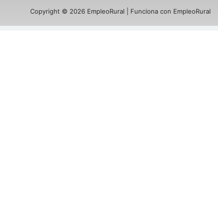
Copyright © 2026 EmpleoRural | Funciona con EmpleoRural