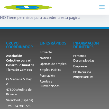
NO Tiene permisos para acceder a esta página
GRUPO
LINKS RÁPIDOS
INFORMACIÓN
COORDINADOR
DE INTERÉS
Proyecto
Asociación
Personas
Noticias
Colectivo para el
Desempleadas
Ofertas de Empleo
Desarrollo Rural de
Empresas
Tierra de Campos
Empleo Público
BD Recursos
Formación
Empresariales
C/ Mediana 5, Bajo
Ayudas y
A
Subvenciones
47800 Medina de
Rioseco
Valladolid (España)
Tlfn: +34 983 725