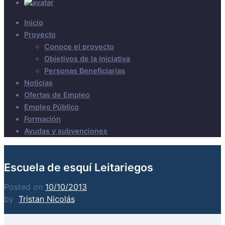
Inicio
Proyecto
Conoce el proyecto
Objetivos de la iniciativa
Personas Beneficiarias
Noticias
Ofertas de Empleo
Empleo Público
Formación
Ayudas y subvenciones
Escuela de esquí Leitariegos
Posted on
10/10/2013
by
Tristan Nicolás