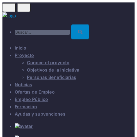
Skip
to
main
Buscar...
content
Inicio
Proyecto
Conoce el proyecto
Objetivos de la iniciativa
Personas Beneficiarias
Noticias
Ofertas de Empleo
Empleo Público
Formación
Ayudas y subvenciones