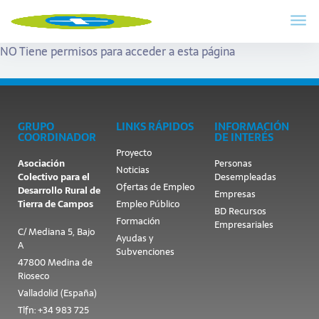
NO Tiene permisos para acceder a esta página
GRUPO
LINKS RÁPIDOS
INFORMACIÓN
COORDINADOR
DE INTERÉS
Proyecto
Asociación
Personas
Noticias
Colectivo para el
Desempleadas
Ofertas de Empleo
Desarrollo Rural de
Empresas
Tierra de Campos
Empleo Público
BD Recursos
Formación
Empresariales
C/ Mediana 5, Bajo
Ayudas y
A
Subvenciones
47800 Medina de
Rioseco
Valladolid (España)
Tlfn: +34 983 725