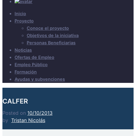
Inicio
Proyecto
Conoce el proyecto
Objetivos de la iniciativa
Personas Beneficiarias
Noticias
Ofertas de Empleo
Empleo Público
Formación
Ayudas y subvenciones
CALFER
Posted on
10/10/2013
by
Tristan Nicolás