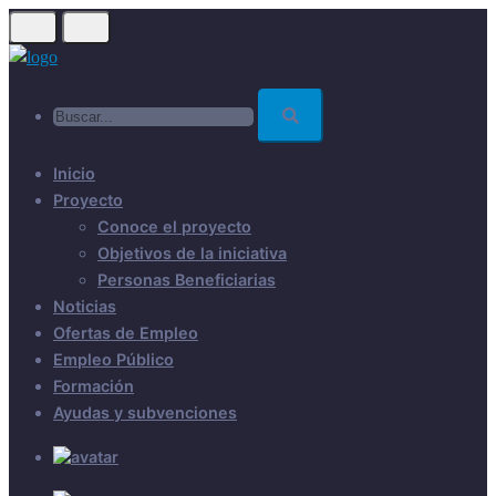
Skip
to
main
Buscar...
content
Inicio
Proyecto
Conoce el proyecto
Objetivos de la iniciativa
Personas Beneficiarias
Noticias
Ofertas de Empleo
Empleo Público
Formación
Ayudas y subvenciones