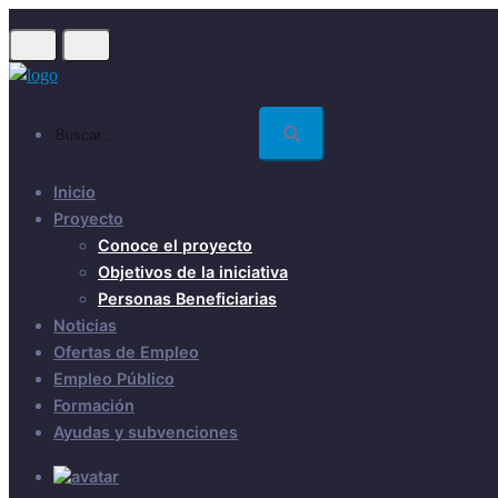
Skip
to
main
content
Buscar...
Inicio
Proyecto
Conoce el proyecto
Objetivos de la iniciativa
Personas Beneficiarias
Noticias
Ofertas de Empleo
Empleo Público
Formación
Ayudas y subvenciones