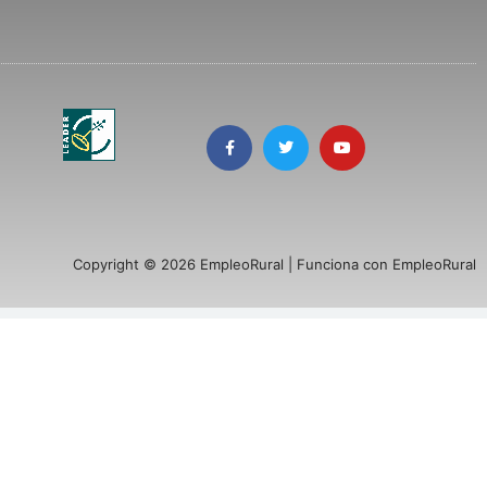
Copyright © 2026 EmpleoRural | Funciona con EmpleoRural