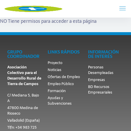
NO Tiene permisos para acceder a esta página
GRUPO
LINKS RÁPIDOS
INFORMACIÓN
COORDINADOR
DE INTERÉS
Proyecto
Asociación
Personas
Noticias
Colectivo para el
Desempleadas
Ofertas de Empleo
Desarrollo Rural de
Empresas
Tierra de Campos
Empleo Público
BD Recursos
Formación
Empresariales
C/ Mediana 5, Bajo
Ayudas y
A
Subvenciones
47800 Medina de
Rioseco
Valladolid (España)
Tlfn: +34 983 725