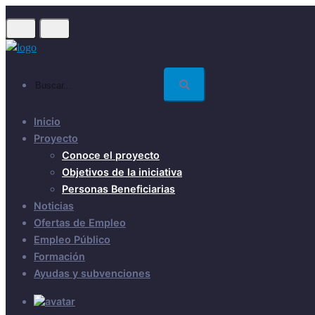
Skip
to
main
content
Buscar...
Inicio
Proyecto
Conoce el proyecto
Objetivos de la iniciativa
Personas Beneficiarias
Noticias
Ofertas de Empleo
Empleo Público
Formación
Ayudas y subvenciones