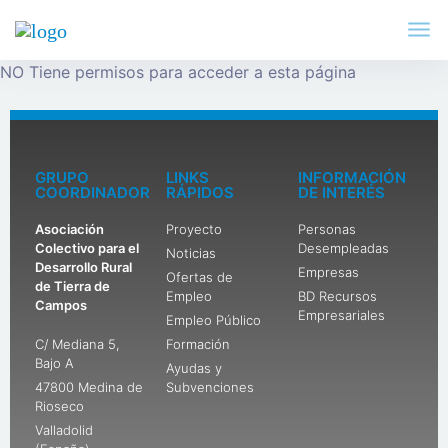
NO Tiene permisos para acceder a esta página
GRUPO
LINKS
INFORMACIÓN
COORDINADOR
RÁPIDOS
DE INTERÉS
Asociación
Proyecto
Personas
Colectivo para el
Desempleadas
Noticias
Desarrollo Rural
Empresas
Ofertas de
de Tierra de
Empleo
BD Recursos
Campos
Empresariales
Empleo Público
C/ Mediana 5,
Formación
Bajo A
Ayudas y
47800 Medina de
Subvenciones
Rioseco
Valladolid